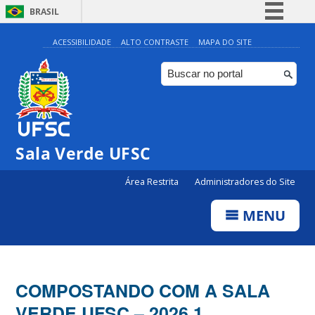
BRASIL
Simplifique!
ACESSIBILIDADE
ALTO CONTRASTE
MAPA DO SITE
Comunica BR
Participe
Acesso à informação
Legislação
Sala Verde UFSC
Canais
Área Restrita
Administradores do Site
MENU
COMPOSTANDO COM A SALA
VERDE UFSC – 2026.1