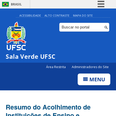
BRASIL
Simplifique!
ACESSIBILIDADE
ALTO CONTRASTE
MAPA DO SITE
Comunica BR
Participe
Acesso à informação
Legislação
Sala Verde UFSC
Canais
Área Restrita
Administradores do Site
MENU
Resumo do Acolhimento de
Instituições de Ensino e