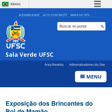
BRASIL
Simplifique!
ACESSIBILIDADE
ALTO CONTRASTE
MAPA DO SITE
Comunica BR
Participe
Acesso à informação
Legislação
Sala Verde UFSC
Canais
Área Restrita
Administradores do Site
MENU
Exposição dos Brincantes do
Boi de Mamão