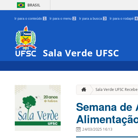
BRASIL
Ir para o conteúdo
1
Ir para o menu
2
Ir para a busca
3
Ir para o rodapé
4
Sala Verde UFSC
Sala Verde UFSC Receb
Semana de A
Alimentação
24/03/2025 16:13