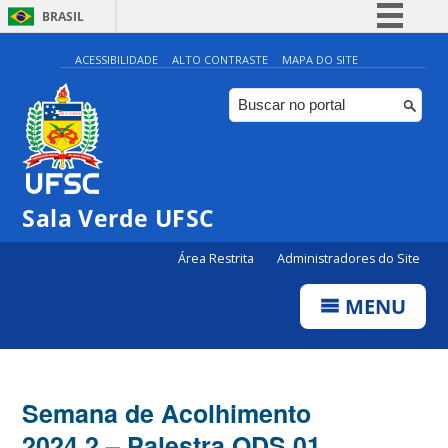
BRASIL
Simplifique!
ACESSIBILIDADE
ALTO CONTRASTE
MAPA DO SITE
Comunica BR
Participe
Acesso à informação
Legislação
Sala Verde UFSC
Canais
Área Restrita
Administradores do Site
MENU
Semana de Acolhimento
2024.2 – Palestra ODS 01