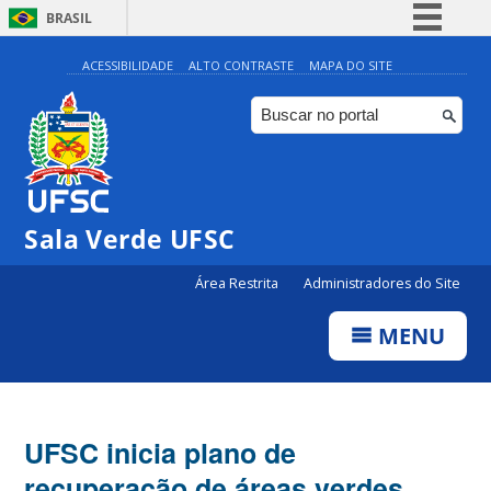
BRASIL
Simplifique!
ACESSIBILIDADE
ALTO CONTRASTE
MAPA DO SITE
Comunica BR
Participe
Acesso à informação
Legislação
Sala Verde UFSC
Canais
Área Restrita
Administradores do Site
MENU
UFSC inicia plano de
recuperação de áreas verdes