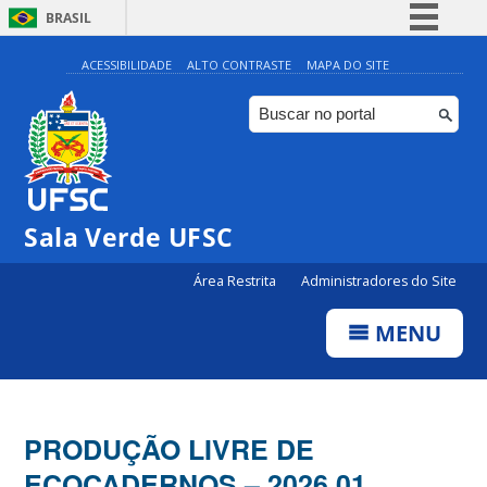
BRASIL
Simplifique!
ACESSIBILIDADE
ALTO CONTRASTE
MAPA DO SITE
Comunica BR
Participe
Acesso à informação
Legislação
Sala Verde UFSC
Canais
Área Restrita
Administradores do Site
MENU
PRODUÇÃO LIVRE DE
ECOCADERNOS – 2026.01