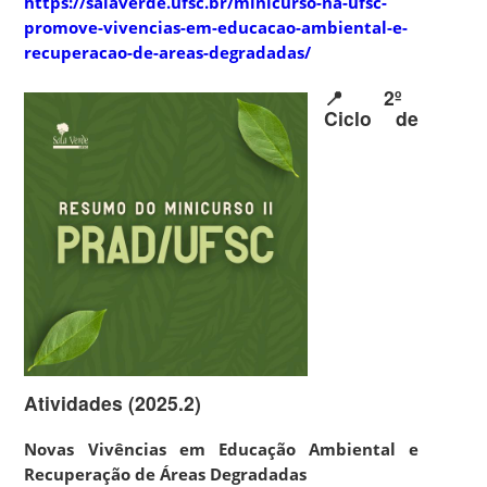
https://salaverde.ufsc.br/minicurso-na-ufsc-
promove-vivencias-em-educacao-ambiental-e-
recuperacao-de-areas-degradadas/
📍 2º
Ciclo de
Atividades (2025.2)
Novas Vivências em Educação Ambiental e
Recuperação de Áreas Degradadas