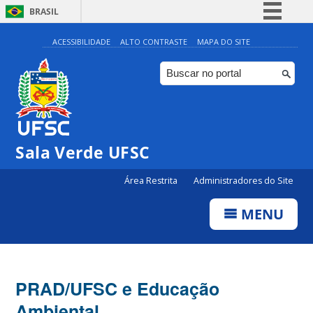
BRASIL
Simplifique!
ACESSIBILIDADE
ALTO CONTRASTE
MAPA DO SITE
Comunica BR
Participe
Acesso à informação
Legislação
Sala Verde UFSC
Canais
Área Restrita
Administradores do Site
MENU
PRAD/UFSC e Educação
Ambiental