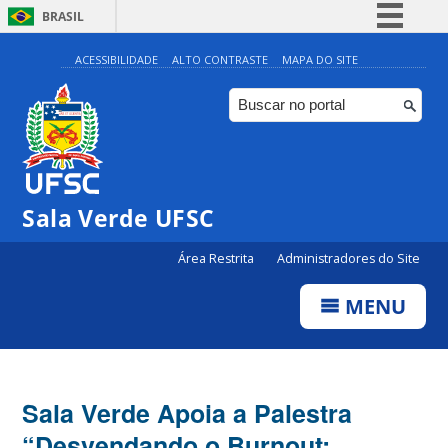
BRASIL
Simplifique!
ACESSIBILIDADE
ALTO CONTRASTE
MAPA DO SITE
Comunica BR
Participe
Acesso à informação
Legislação
Sala Verde UFSC
Canais
Área Restrita
Administradores do Site
MENU
Sala Verde Apoia a Palestra
“Desvendando o Burnout: