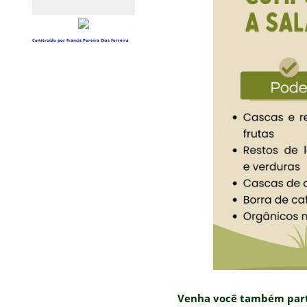
Construído por Francis Pereira Dias Ferreira
Venha você também part