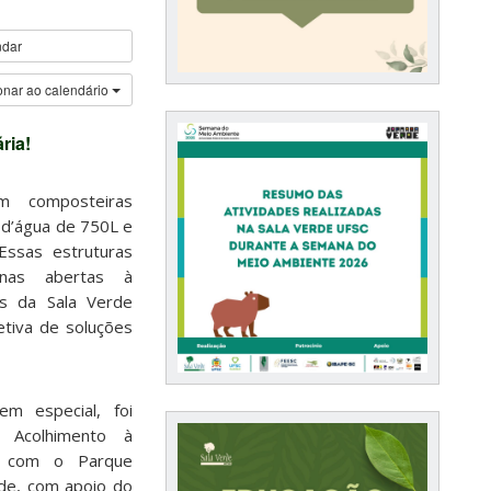
ndar
onar ao calendário
ria!
 composteiras
a d’água de 750L e
Essas estruturas
inas abertas à
os da Sala Verde
etiva de soluções
m especial, foi
 Acolhimento à
a com o Parque
nde, com apoio do