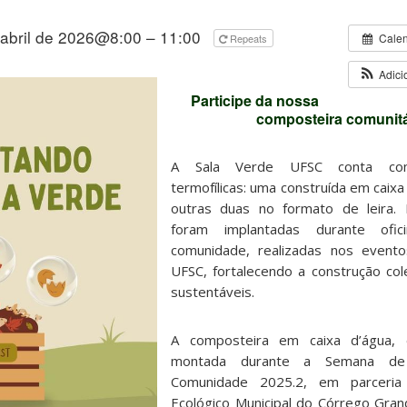
 abril de 2026@8:00 – 11:00
Cale
Repeats
Adici
Participe da nossa
composteira comunitá
A Sala Verde UFSC conta com
termofílicas: uma construída em caix
outras duas no formato de leira. 
foram implantadas durante ofic
comunidade, realizadas nos event
UFSC, fortalecendo a construção col
sustentáveis.
A composteira em caixa d’água, e
montada durante a Semana de
Comunidade 2025.2, em parceri
Ecológico Municipal do Córrego Gra