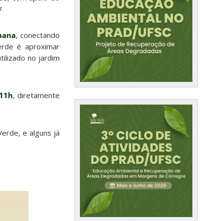

mana
, conectando
erde é aproximar
ilizado no jardim
 11h
, diretamente
erde, e alguns já