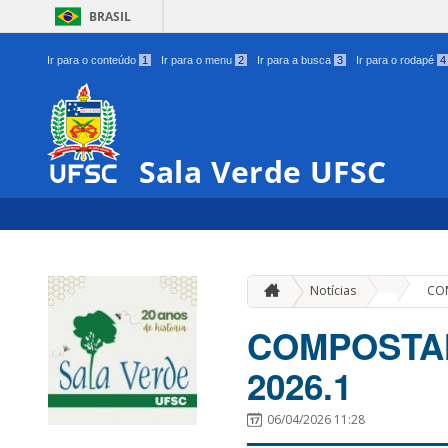
BRASIL
Ir para o conteúdo
1
Ir para o menu
2
Ir para a busca
3
Ir para o rodapé
4
Sala Verde UFSC
»
Notícias
COM
COMPOSTAN
2026.1
06/04/2026 11:28