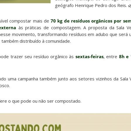
geógrafo Henrique Pedro dos Reis. 
sível compostar mais de
70 kg de resíduos orgânicos por se
externa
às práticas de compostagem. A proposta da Sala V
nesse movimento, transformando resíduos em adubo que será ut
e também distribuído à comunidade.
pode trazer seu resíduo orgânico às
sextas-feiras
, entre
8h e
ndo uma campanha também junto aos setores vizinhos da Sala V
osco.
fere o que pode ou não ser compostado.