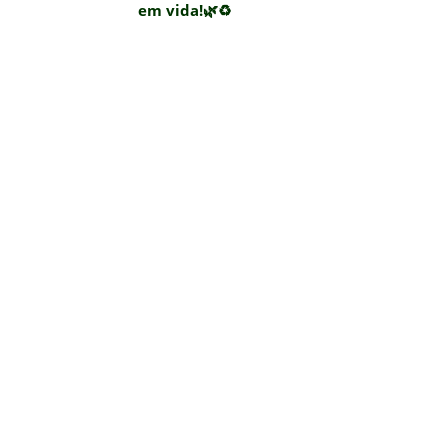
em vida!🌿♻️