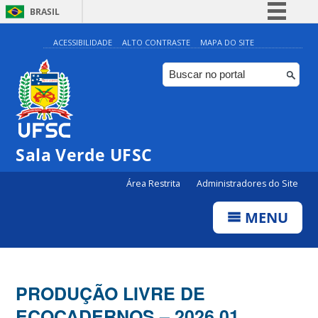
BRASIL
Simplifique!
ACESSIBILIDADE
ALTO CONTRASTE
MAPA DO SITE
Comunica BR
Participe
Acesso à informação
Legislação
Sala Verde UFSC
Canais
Área Restrita
Administradores do Site
MENU
PRODUÇÃO LIVRE DE
ECOCADERNOS – 2026.01