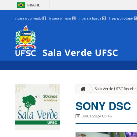
BRASIL
Ir para o conteúdo
1
Ir para o menu
2
Ir para a busca
3
Ir para o rodapé
4
Sala Verde UFSC
Sala Verde UFSC Receb
SONY DSC
30/01/2024 08:48